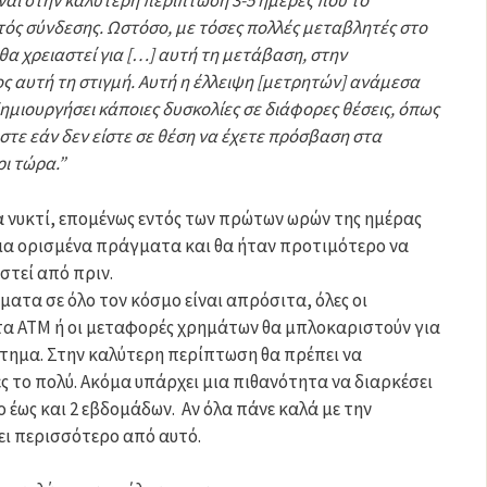
ναι στην καλύτερη περίπτωση 3-5 ημέρες που το
τός σύνδεσης. Ωστόσο, με τόσες πολλές μεταβλητές στο
 θα χρειαστεί για […] αυτή τη μετάβαση, στην
ς αυτή τη στιγμή. Αυτή η έλλειψη [μετρητών] ανάμεσα
μιουργήσει κάποιες δυσκολίες σε διάφορες θέσεις, όπως
στε εάν δεν είστε σε θέση να έχετε πρόσβαση στα
ρι τώρα
.”
ία νυκτί, επομένως εντός των πρώτων ωρών της ημέρας
για ορισμένα πράγματα και θα ήταν προτιμότερο να
στεί από πριν.
ατα σε όλο τον κόσμο είναι απρόσιτα, όλες οι
α ΑΤΜ ή οι μεταφορές χρημάτων θα μπλοκαριστούν για
τημα. Στην καλύτερη περίπτωση θα πρέπει να
ες το πολύ. Ακόμα υπάρχει μια πιθανότητα να διαρκέσει
 έως και 2 εβδομάδων. Αν όλα πάνε καλά με την
ει περισσότερο από αυτό.