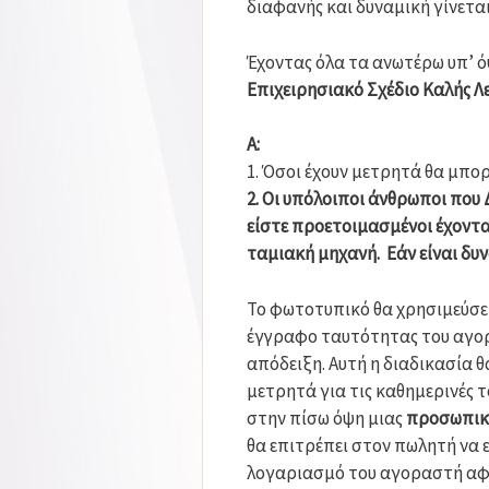
διαφανής και δυναμική γίνεται
Έχοντας όλα τα ανωτέρω υπ’ ό
Επιχειρησιακό Σχέδιο Καλής Λ
A:
1. Όσοι έχουν μετρητά θα μπορ
2. Οι υπόλοιποι άνθρωποι που 
είστε προετοιμασμένοι έχοντα
ταμιακή μηχανή. Εάν είναι δυ
Το φωτοτυπικό θα χρησιμεύσει
έγγραφο ταυτότητας του αγορα
απόδειξη. Αυτή η διαδικασία θα
μετρητά για τις καθημερινές τ
στην πίσω όψη μιας
προσωπική
θα επιτρέπει στον πωλητή να 
λογαριασμό του αγοραστή αφο