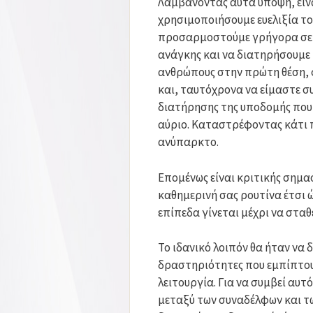
Λαμβάνοντας αυτά υπόψη, είνα
χρησιμοποιήσουμε ευελιξία το
προσαρμοστούμε γρήγορα σε 
ανάγκης και να διατηρήσουμε 
ανθρώπους στην πρώτη θέση, 
και, ταυτόχρονα να είμαστε σ
διατήρησης της υποδομής που 
αύριο. Καταστρέφοντας κάτι π
ανύπαρκτο.
Επομένως είναι κριτικής σημασ
καθημερινή σας ρουτίνα έτσι 
επίπεδα γίνεται μέχρι να στα
Το ιδανικό λοιπόν θα ήταν να 
δραστηριότητες που εμπίπτουν
λειτουργία. Για να συμβεί αυτ
μεταξύ των συναδέλφων και των