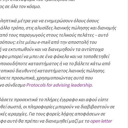
 σε όλο τον κόσμο.
ληπτικά μέτρα για να ενημερώσουν όλους όσους
άλλο τρόπο, στις αλυσίδες λιανικής πώλησης και διανομής
 από τους παραγωγούς στους τελικούς πελάτες – αυτό
τρόπους: είτε μέσω e-mail από την αποστολή του
ή να εκτυπωθούν και να διανεμηθούν τα αντίστοιχα
φο μπορεί να μπει σε ένα φάκελο και να τοποθετηθεί
ποιουδήποτε καταστήματος ή να το βάλετε κάτω από
τοπικού διευθυντή καταστήματος λιανικής πώλησης.
ώσετε προσωπικά, χρησιμοποιώντας αυτά που
νο σύνδεσμο
Protocols for advising leadership
.
βάσετε προσεκτικά το πλήρες έγγραφο και αφού είστε
ωθεί σωστά, οι πληροφορίες μπορούν να διαβιβαστούν σε
κές ιεραρχίες. Για τους φορείς λήψης αποφάσεων σε
φο αυτό θα πρέπει να διανεμηθεί μαζί με το
open letter