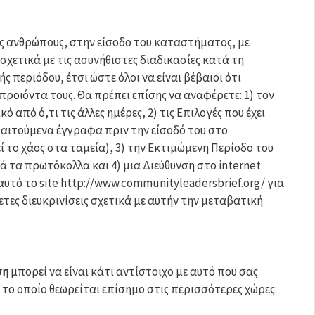
ς ανθρώπους, στην είσοδο του καταστήματος, με
σχετικά με τις ασυνήθιστες διαδικασίες κατά τη
ς περιόδου, έτσι ώστε όλοι να είναι βέβαιοι ότι
ροϊόντα τους. Θα πρέπει επίσης να αναφέρετε: 1) τον
ό από ό,τι τις άλλες ημέρες, 2) τις Επιλογές που έχει
αιτούμενα έγγραφα πριν την είσοδό του στο
 το χάος στα ταμεία), 3) την Εκτιμώμενη Περίοδο του
ά τα πρωτόκολλα και 4) μια Διεύθυνση στο internet
 αυτό το site http://www.communityleadersbrief.org/ για
τες διευκρινίσεις σχετικά με αυτήν την μεταβατική
ση
μπορεί να είναι κάτι αντίστοιχο με αυτό που σας
το οποίο θεωρείται επίσημο στις περισσότερες χώρες: