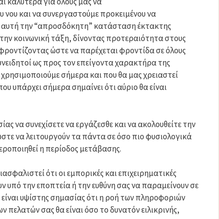
ι καλύτερα για όλους μας να
υ νου και να συνεργαστούμε προκειμένου να
αυτή την “απροσδόκητη” κατάσταση έκτακτης
την κοινωνική τάξη, δίνοντας προτεραιότητα στους
φροντίζοντας ώστε να παρέχεται φροντίδα σε όλους
υνειδητοί ως προς τον επείγοντα χαρακτήρα της
χρησιμοποιούμε σήμερα και που θα μας χρειαστεί
ου υπάρχει σήμερα σημαίνει ότι αύριο θα είναι
ίας να συνεχίσετε να εργάζεσθε και να ακολουθείτε την
ώστε να λειτουργούν τα πάντα σε όσο πιο φυσιολογικά
θεροποιηθεί η περίοδος μετάβασης.
διασφαλιστεί ότι οι εμπορικές και επιχειρηματικές
 υπό την εποπτεία ή την ευθύνη σας να παραμείνουν σε
ό είναι υψίστης σημασίας ότι η ροή των πληροφοριών
 πελατών σας θα είναι όσο το δυνατόν ειλικρινής,