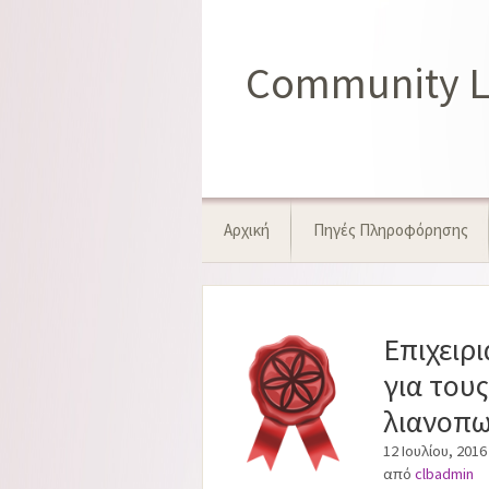
Μετάβαση
σε
περιεχόμενο
Community Le
Αρχική
Πηγές Πληροφόρησης
Επιχειρ
για του
λιανοπω
12 Ιουλίου, 2016
από
clbadmin