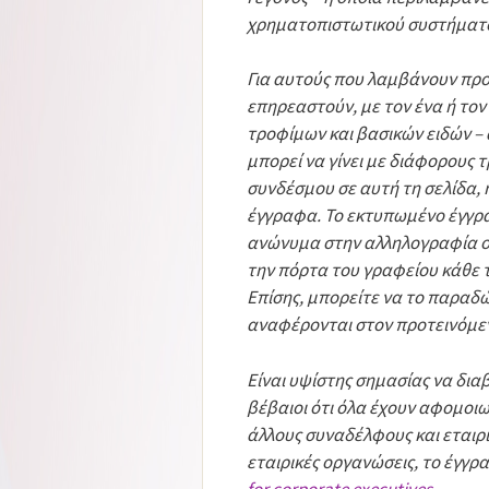
χρηματοπιστωτικού συστήματος
Για αυτούς που λαμβάνουν προ
επηρεαστούν, με τον ένα ή τον 
τροφίμων και βασικών ειδών –
μπορεί να γίνει με διάφορους 
συνδέσμου σε αυτή τη σελίδα, 
έγγραφα. Το εκτυπωμένο έγγρα
ανώνυμα στην αλληλογραφία ο
την πόρτα του γραφείου κάθε 
Επίσης, μπορείτε να το παραδ
αναφέρονται στον προτεινόμε
Είναι υψίστης σημασίας να δια
βέβαιοι ότι όλα έχουν αφομοι
άλλους συναδέλφους και εταιρι
εταιρικές οργανώσεις, το έγγρα
for corporate executives
.