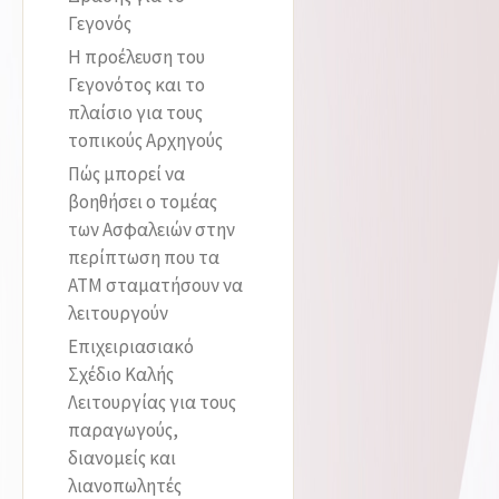
Γεγονός
Η προέλευση του
Γεγονότος και το
πλαίσιο για τους
τοπικούς Αρχηγούς
Πώς μπορεί να
βοηθήσει ο τομέας
των Ασφαλειών στην
περίπτωση που τα
ATM σταματήσουν να
λειτουργούν
Επιχειριασιακό
Σχέδιο Καλής
Λειτουργίας για τους
παραγωγούς,
διανομείς και
λιανοπωλητές