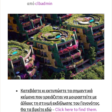
από
clbadmin
Κατεβάστε κι εκτυπώστε τα σημαντικά
κείμενα που χρειάζεται να μοιραστείτε με
άλλους τη στιγμή εκδήλωσης του Γεγονότος.
Θα τα βρείτε εδώ
–
Click here to find them.