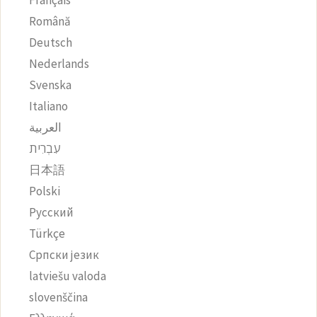
Français
Română
Deutsch
Nederlands
Svenska
Italiano
العربية
עִבְרִית
日本語
Polski
Русский
Türkçe
Српски језик
latviešu valoda
slovenščina