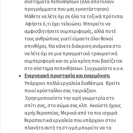
συστήματα πεποιθήσεων (όλα αποτελούν
προγράμματα που μας εγκατέστησαν).
Μάθετε να λέτε όχι σε όλα τα τοξικά πρότυπα.
Αφήστε ό,τι έχει τελειώσει. Μπορείτε να
αμφισβητήσετε συμπεριφορές, αλλά ποτέ
τους ανθρώπους γιατί είμαστε όλοι θεϊκοί
σπινθήρες. Να κάνετε διάκριση ανάμεσα στο
να λέτε όχι σε μια πραγματικά τραυματική
συμπεριφορά και σε μία κρίση που βασίζεται
στο σύστημα πεποιθήσεων. Συγχωρείστε κ.ο.κ.
Ενεργειακή προστασία και εναρμόνιση.
Υπάρχουν πολλά εργαλεία διαθέσιμα. Βρείτε
ποιοί κρύσταλλοι σας ταιριάζουν.
Χρησιμοποιείστε την ιερή γεωμετρία στο
σπίτι σας, στο σώμα σας κλπ. Ακούστε ήχους
ιερής θεραπείας. Μερικά από τα πιο ισχυρά
θεραπευτικά εργαλεία που υπάρχουν στον
πλανήτη αυτή τη στιγμή μπορείτε να τα