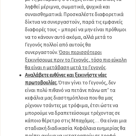
ληφθεί μέριμνα, σωματικά, ψυχικά και
συναισθηματικά. Προσκαλέστε διαφορετικά
δίκτυα να συνεργαστούν, παρά τις εμφανείς
διαφορές τους – μπορεί να μην είναι πρόθυμοι
να το κάνουν αυτό ακόμα, αλλά μετά το
Γεγονός πολλοί από αυτούς θα
συνεργαστούν.
Όσοι περισσότεροι
ξεκινήσουμε πριν το Γεγονός, τόσο πιο εύκολη
θα είναι η μετάβαση μετά το Γεγονός
.
Αναλάβετε ευθύνες και ξεκινήστε νέες
πρωτοβουλίες.
Όταν γίνει το Γεγονός, δεν
είναι πολύ πιθανό να πετάνε πάνω απ’ τα
κεφάλια μας διαστημόπλοια που θα μας
ρίχνουν τσάντες με τρόφιμα, έτσι ώστε να
μπορούμε να δραπετεύσουμε τρέχοντας σε
κάποιο θέρετρο στις Μπαχάμες… Θα είναι μια
σταδιακή διαδικασία. Κεφάλαια ευημερίας θα
πρέπει ακόμα να μετατραπούν σε τροφή,