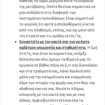
καθένας να λάβει μέριμνα κατά τη διάρκεια
της μετάβασης. Οπότε θα είναι σημαντικό να
μην κολλήσετε στις διαφορές των
συστημάτων πεποιθήσεων. Είναι σημαντικό
το γεγονός ότι αυτή η απελευθέρωση γίνεται
από τον πληθυσμό, επίσης, και όχι μόνο από
τον στρατό και τις ομάδες εκτός Γης.
Εργαστείτε με τον εαυτό σας για να έχετε
καλύτερη ισορροπία και σταθερότητα.
Η ζωή
στη Γη, που ήταν σε καραντίνα, υπήρξε
δύσκολη και όλοι έχουμε τα θέματά μας. Οι
εργασία σε βάθος πάνω σε ό,τι σας δυσκολεύει
και στα τραύματά σας, κάνει δουλειά από
μέσα για την ενσωμάτωση και εναρμόνιση
όλων των πτυχών της ψυχής σας στο Φως του
αληθινού εαυτού σας. Να είστε πλήρως
ειλικρινής με τον εαυτό σας και με τους
άλλους. Αμφισβητείστε έντονα όλα τα