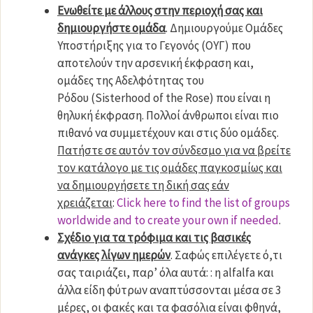
Ενωθείτε με άλλους στην περιοχή σας και
δημιουργήστε ομάδα
. Δημιουργούμε Ομάδες
Υποστήριξης για το Γεγονός (ΟΥΓ) που
αποτελούν την αρσενική έκφραση και,
ομάδες της Αδελφότητας του
Ρόδου (Sisterhood of the Rose) που είναι η
θηλυκή έκφραση. Πολλοί άνθρωποι είναι πιο
πιθανό να συμμετέχουν και στις δύο ομάδες.
Πατήστε σε αυτόν τον σύνδεσμο για να βρείτε
τον κατάλογο με τις ομάδες παγκοσμίως και
να δημιουργήσετε τη δική σας εάν
χρειάζεται
:
Click here to find the list of groups
worldwide and to create your own if needed
.
Σχέδιο για τα τρόφιμα και τις βασικές
ανάγκες λίγων ημερών
. Σαφώς επιλέγετε ό,τι
σας ταιριάζει, παρ’ όλα αυτά: : η alfalfa και
άλλα είδη φύτρων αναπτύσσονται μέσα σε 3
μέρες, οι φακές και τα φασόλια είναι φθηνά,