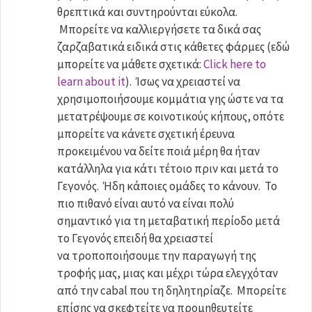
θρεπτικά και συντηρούνται εύκολα.
Μπορείτε να καλλιεργήσετε τα δικά σας
ζαρζαβατικά ειδικά στις κάθετες φάρμες (εδώ
μπορείτε να μάθετε σχετικά:
Click here to
learn about it
). Ίσως να χρειαστεί να
χρησιμοποιήσουμε κομμάτια γης ώστε να τα
μετατρέψουμε σε κοινοτικούς κήπους, οπότε
μπορείτε να κάνετε σχετική έρευνα
προκειμένου να δείτε ποιά μέρη θα ήταν
κατάλληλα για κάτι τέτοιο πριν και μετά το
Γεγονός. Ήδη κάποιες ομάδες το κάνουν. Το
πιο πιθανό είναι αυτό να είναι πολύ
σημαντικό για τη μεταβατική περίοδο μετά
το Γεγονός επειδή θα χρειαστεί
να τροποποιήσουμε την παραγωγή της
τροφής μας, μιας και μέχρι τώρα ελεγχόταν
από την cabal που τη δηλητηρίαζε. Μπορείτε
επίσης να σκεφτείτε να προμηθευτείτε