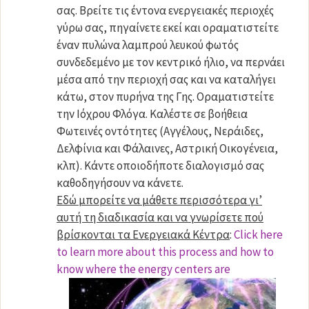
σας. Βρείτε τις έντονα ενεργειακές περιοχές
γύρω σας, πηγαίνετε εκεί και οραματιστείτε
έναν πυλώνα λαμπρού λευκού φωτός
συνδεδεμένο με τον κεντρικό ήλιο, να περνάει
μέσα από την περιοχή σας και να καταλήγει
κάτω, στον πυρήνα της Γης. Οραματιστείτε
την Ιόχρου Φλόγα. Καλέστε σε βοήθεια
Φωτεινές οντότητες (Αγγέλους, Νεράιδες,
Δελφίνια και Φάλαινες, Αστρική Οικογένεια,
κλπ). Κάντε οποιοδήποτε διαλογισμό σας
καθοδηγήσουν να κάνετε.
Εδώ μπορείτε να μάθετε περισσότερα γι’
αυτή τη διαδικασία και να γνωρίσετε πού
βρίσκονται τα Ενεργειακά Κέντρα
:
Click here
to learn more about this process and how to
know where the energy centers are