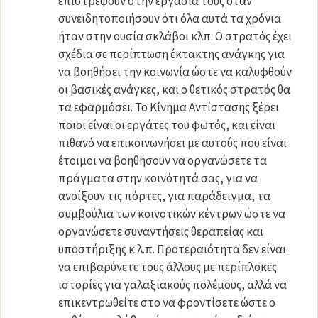
επιστρέψουν στην εργασία τους όταν
συνειδητοποιήσουν ότι όλα αυτά τα χρόνια
ήταν στην ουσία σκλάβοι κλπ. Ο στρατός έχει
σχέδια σε περίπτωση έκτακτης ανάγκης για
να βοηθήσει την κοινωνία ώστε να καλυφθούν
οι βασικές ανάγκες, και ο θετικός στρατός θα
τα εφαρμόσει. Το Κίνημα Αντίστασης ξέρει
ποιοι είναι οι εργάτες του φωτός, και είναι
πιθανό να επικοινωνήσει με αυτούς που είναι
έτοιμοι να βοηθήσουν να οργανώσετε τα
πράγματα στην κοινότητά σας, για να
ανοίξουν τις πόρτες, για παράδειγμα, τα
συμβούλια των κοινοτικών κέντρων ώστε να
οργανώσετε συναντήσεις θεραπείας και
υποστήριξης κ.λ.π. Προτεραιότητα δεν είναι
να επιβαρύνετε τους άλλους με περίπλοκες
ιστορίες για γαλαξιακούς πολέμους, αλλά να
επικεντρωθείτε στο να φροντίσετε ώστε ο