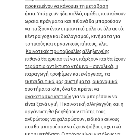
προκειμένου να κάνουμε τη μετάβαση
ήπια.
Υπάρχουν ήδη πολλές ομάδες που κάνουν
ωραία πράγματα και πιθανά θα μπορούσαν
να παίξουν έναν σημαντικό ρόλο σε όλο αυτό:
κέντρα yoga και διαλογισμού, κινήματα για
τοπικούς και οργανικούς κήπους, κλπ.
Κοινοτικές πρωτοβουλίες αλληλεγγύης
πιθανά θα χρειαστεί να υπάρξουν και θα έχουν
τεράστιο αντίκτυπο ντόμινο – συνολικά, η
παραγωγή τροφίμων και ενέργειας, τα
εκπαιδευτικά μας συστήματα, οικονομικά
συστήματα κλπ, όλα θα πρέπει να
ανακατασκευαστούν
για να μπορέσουν να
είναι ξανά υγιή. Η κοινοτική αλληλεγγύη και η
οργάνωση θα βοηθήσουν επίσης τους
ανθρώπους να χαλαρώσουν, ειδικά εκείνους
που θα μπορούσαν να έχουν φόβους σχετικά
με τη μετάβαση. Ο στόχος είναι για όλους να